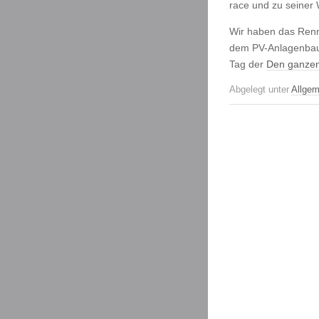
race und zu seiner
Wir haben das Ren
dem PV-Anlagenba
Tag der
Den ganzen
Abgelegt unter
Allgem