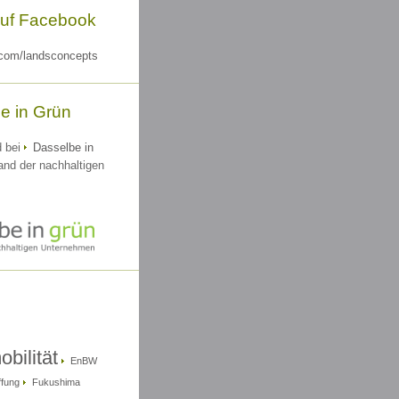
uf Facebook
com/landsconcepts
e in Grün
d bei
Dasselbe in
and der nachhaltigen
bilität
EnBW
ffung
Fukushima