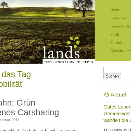
Home
Gemeinwohl
Green Hosti
Profil
Portfolio
Kontakt / I
NEXT GENERATION CONCEPTS
Suchen
r das Tag
nach:
bilität'
Aktuell
ahn: Grün
Gutes Leben
nes Carsharing
Gemeinwohl
wandelt die 
ebruar 2011
11.03.2025 19 
 Frankfurt: Die Bahn wirbt mit ihren neuen