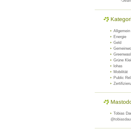
-Jea
Kategor
Allgemein
Energie
Geld
Gemeinwo
Greenwas
Grüne Kle
lohas
Mobilität
Public Rel
Zertifizier
Mastod
Tobias Da
@tobiasdau