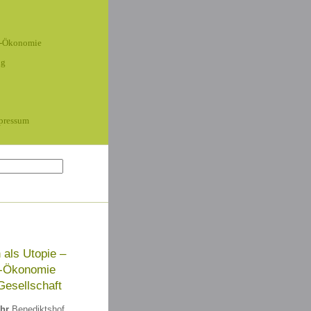
-Ökonomie
ng
mpressum
 als Utopie –
-Ökonomie
Gesellschaft
Uhr
Benediktshof,