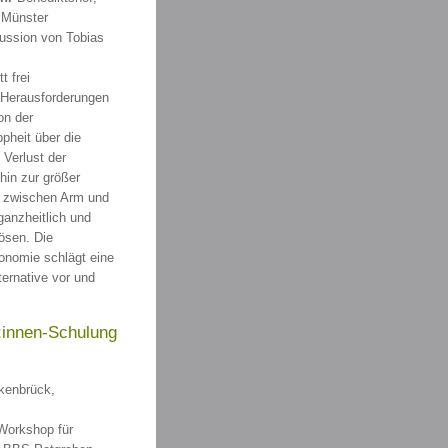
 Münster
kussion von Tobias
tt frei
 Herausforderungen
on der
heit über die
 Verlust der
 hin zur größer
t zwischen Arm und
ganzheitlich und
ösen. Die
nomie schlägt eine
ternative vor und
r:innen-Schulung
enbrück,
orkshop für