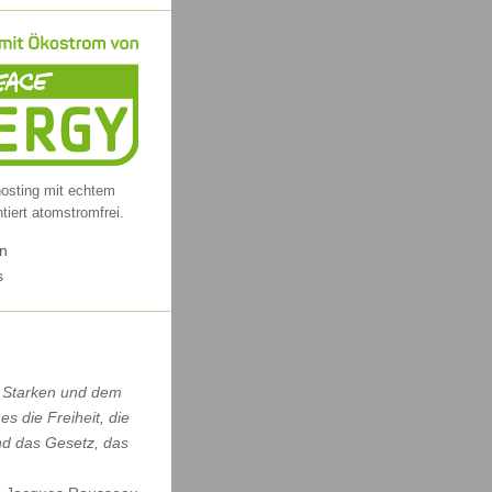
osting mit echtem
tiert atomstromfrei.
n
s
 Starken und dem
s die Freiheit, die
nd das Gesetz, das