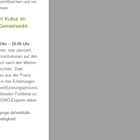
durchbrechen und ins
mmen.
! Kultur im
 Gemeinwohl-
 Uhr – 18.00 Uhr
hren, was passiert,
institutionen auf den
ch nach den Werten
ichten. Zwei
nen aus der Praxis
in ihre Erfahrungen
tifizierungsprozess.
eßenden Fishbowl ist
s GWÖ-Experte dabei.
upoge.de/webtalk-
altigkeit/