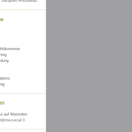
n Jacques Rousseau
ie
hlökonomie
hing
idung
ations
ung
on
ur auf Mastodon
r@nrw.social 0