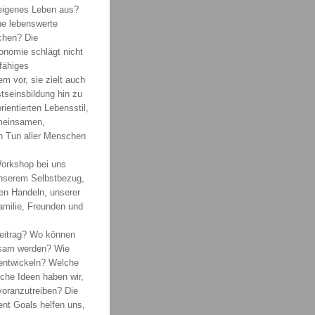
eigenes Leben aus?
ne lebenswerte
chen? Die
nomie schlägt nicht
fähiges
m vor, sie zielt auch
tseinsbildung hin zu
ientierten Lebensstil,
meinsamen,
n Tun aller Menschen
orkshop bei uns
unserem Selbstbezug,
en Handeln, unserer
milie, Freunden und
Beitrag? Wo können
ksam werden? Wie
entwickeln? Welche
lche Ideen haben wir,
oranzutreiben? Die
nt Goals helfen uns,