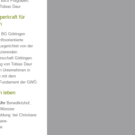
r BBS Potgraben,
Tobias Daur
erkraft für
n
BG Göttingen
ftsorientierte
sgerichtet von der
nzierenden
nschaft Göttingen.
ag von Tobias Daur
n Unternehmen in
te mit dem
 Fundament der GWÖ.
h leben
Uhr
Benediktshof,
 Münster
ldung: bei Christiane
iane-
de