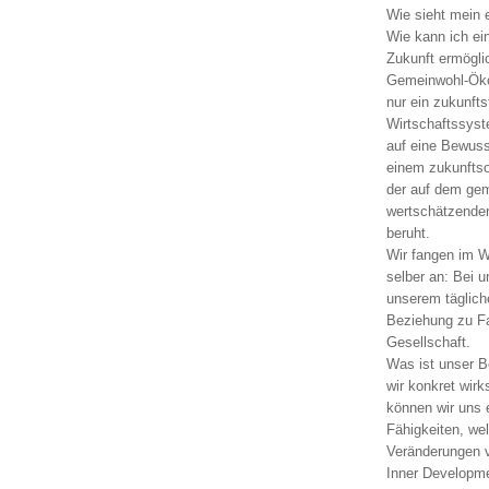
Wie sieht mein 
Wie kann ich ei
Zukunft ermögli
Gemeinwohl-Öko
nur ein zukunfts
Wirtschaftssyste
auf eine Bewuss
einem zukunftsor
der auf dem ge
wertschätzende
beruht.
Wir fangen im W
selber an: Bei 
unserem täglich
Beziehung zu Fa
Gesellschaft.
Was ist unser 
wir konkret wir
können wir uns 
Fähigkeiten, we
Veränderungen v
Inner Developme