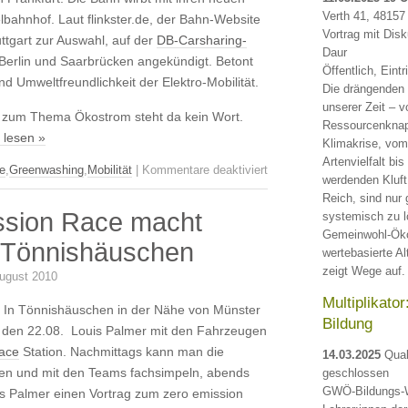
Verth 41, 48157
lbahnhof. Laut flinkster.de, der Bahn-Website
Vortrag mit Dis
ttgart zur Auswahl, auf der
DB-Carsharing-
Daur
 Berlin und Saarbrücken angekündigt. Betont
Öffentlich, Eintri
nd Umweltfreundlichkeit der Elektro-Mobilität.
Die drängenden
unserer Zeit – v
 zum Thema Ökostrom steht da kein Wort.
Ressourcenknapp
 lesen »
Klimakrise, vom
Artenvielfalt bis
für
e
,
Greenwashing
,
Mobilität
|
Kommentare deaktiviert
werdenden Kluf
Bei
Reich, sind nur 
der
ssion Race macht
systemisch zu l
Bahn:
Gemeinwohl-Öko
Grün
n Tönnishäuschen
wertebasierte Al
gewaschenes
zeigt Wege auf.
ugust 2010
Carsharing
Multiplikato
r: In Tönnishäuschen in der Nähe von Münster
Bildung
den 22.08. Louis Palmer mit den Fahrzeugen
race
Station. Nachmittags kann man die
14.03.2025
Quak
en und mit den Teams fachsimpeln, abends
geschlossen
GWÖ-Bildungs-W
is Palmer einen Vortrag zum zero emission