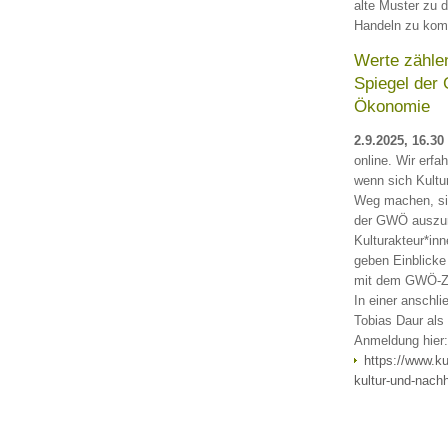
alte Muster zu 
Handeln zu ko
Werte zählen
Spiegel der
Ökonomie
2.9.2025, 16.30
online. Wir erfa
wenn sich Kultur
Weg machen, si
der GWÖ auszur
Kulturakteur*in
geben Einblicke 
mit dem GWÖ-Zer
In einer anschli
Tobias Daur al
Anmeldung hier:
https://www.k
kultur-und-nachh