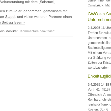
Lehrer:innen de
 Weltumrundung mit dem „
Solartaxi
„.
Osnabrück. Mit 
nen zum Anlaß genommen, gemeinsam mit
GWÖ als Sup
uer
Stapel
, und vielen weiteren Partnern einen
Unternehme
 Beitrag lesen »
2.4.2025 16 Uhr
für
ein
,
Mobilität
|
Kommentare deaktiviert
Treffen für zukun
Zero
Unternehmen, au
Emission
gemeinwohlblia
Race
Basketballgemei
macht
Mit einem Vortr
Station
zur Stärkung vo
in
Zeiten der Kris
Tönnishäuschen
wertebasiertem
Enkeltauglic
5.4.2025 14-18 
Verth 41, 48157
Öffentlich, Anme
Reinhard, christ
reinhard@gmx.
Kosten: 30,- €