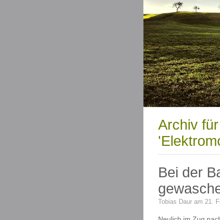
Archiv fü
'Elektromo
Bei der B
gewasche
Tobias Daur am 21. F
Neulich im Zug nach