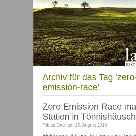
NEXT
Archiv für das Tag 'zero
emission-race'
Zero Emission Race ma
Station in Tönnishäusc
Tobias Daur am 15. August 2010
Elektromobilität pur: In Tönnishäuschen 